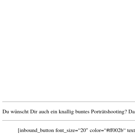
Du wünscht Dir auch ein knallig buntes Porträtshooting? D
[inbound_button font_size=“20″ color=“#ff002b“ text