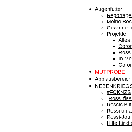
Augenfutter
Reportage
Meine Best
Gewinnerb
Projekte
Alles
Coron
Rossi
In M
Coro
MUTPROBE
Applausbereich
NEBENKRIEG
#FCKNZS
„Rossi fla
Rossis Blit
Rossi on a
Rossi-Jour
Hilfe für d