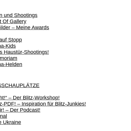
n und Shootings
 Of Gallery
ilder – Meine Awards
 auf Stopp
a-Kids
s Haustür-Shootings!
emoriam
na-Helden
SSCHAUPLÄTZE
sht!“ – Der Blitz-Workshop!
z-PDF! – Inspiration für Blitz-Junkies!
ir! – Der Podcast!
nal
ie Ukraine