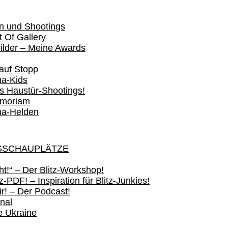
n und Shootings
 Of Gallery
ilder – Meine Awards
 auf Stopp
a-Kids
s Haustür-Shootings!
emoriam
na-Helden
SSCHAUPLÄTZE
sht!“ – Der Blitz-Workshop!
z-PDF! – Inspiration für Blitz-Junkies!
ir! – Der Podcast!
nal
ie Ukraine