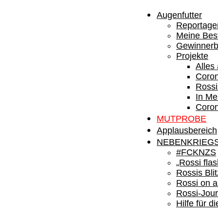
Augenfutter
Reportage
Meine Best
Gewinnerb
Projekte
Alles
Coron
Rossi
In M
Coro
MUTPROBE
Applausbereich
NEBENKRIEG
#FCKNZS
„Rossi fla
Rossis Blit
Rossi on a
Rossi-Jour
Hilfe für d